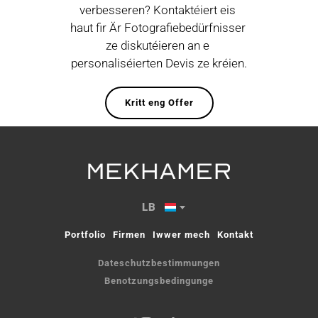
verbesseren? Kontaktéiert eis 
haut fir Är Fotografiebedürfnisser 
ze diskutéieren an e 
personaliséierten Devis ze kréien.
Kritt eng Offer
LB
Portfolio
Firmen
Iwwer mech
Kontakt
Dateschutzbestimmungen
Benotzungsbedingunge