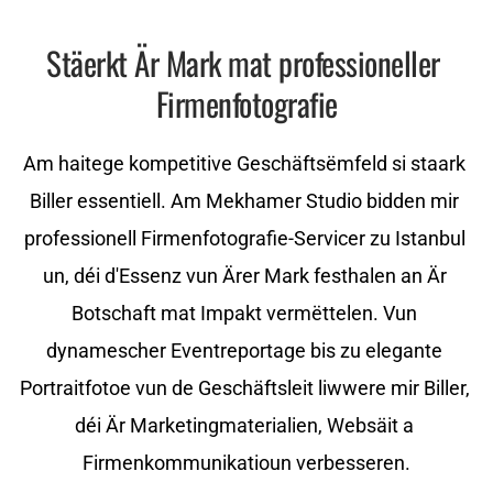
Stäerkt Är Mark mat professioneller 
Firmenfotografie
Am haitege kompetitive Geschäftsëmfeld si staark 
Biller essentiell. Am Mekhamer Studio bidden mir 
professionell Firmenfotografie-Servicer zu Istanbul 
un, déi d'Essenz vun Ärer Mark festhalen an Är 
Botschaft mat Impakt vermëttelen. Vun 
dynamescher Eventreportage bis zu elegante 
Portraitfotoe vun de Geschäftsleit liwwere mir Biller, 
déi Är Marketingmaterialien, Websäit a 
Firmenkommunikatioun verbesseren.