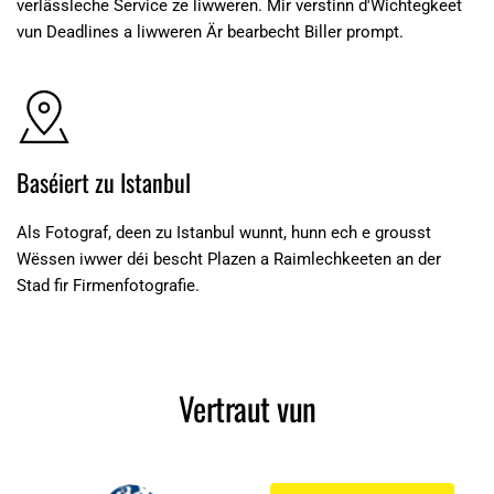
verlässleche Service ze liwweren. Mir verstinn d'Wichtegkeet 
vun Deadlines a liwweren Är bearbecht Biller prompt.
Baséiert zu Istanbul
Als Fotograf, deen zu Istanbul wunnt, hunn ech e grousst 
Wëssen iwwer déi bescht Plazen a Raimlechkeeten an der 
Stad fir Firmenfotografie.
Vertraut vun